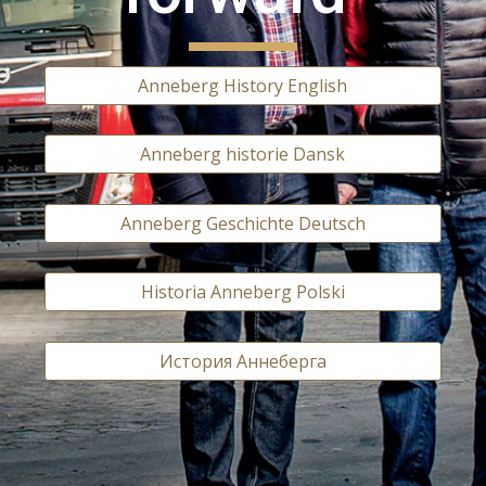
Anneberg History English
Anneberg historie Dansk
Anneberg Geschichte Deutsch
Historia Anneberg Polski
История Аннеберга